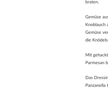
braten.
Gemüse au
Knoblauch 
Gemüse verm
die Knödels
Mit gehackt
Parmesan b
ABSENDEN
Das Dressin
Panzanella t