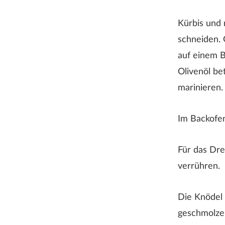
Kürbis und
schneiden.
Rezeptbewertung
auf einem B
Olivenöl be
marinieren.
Im Backofen
Für das Dre
verrühren.
Die Knödel 
er Nachname wird auf der Webseite nicht angezeigt!
geschmolzen