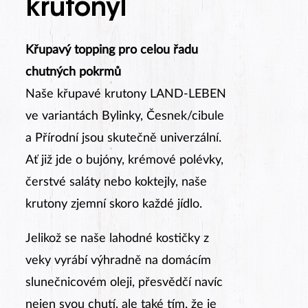
krutonyl
Křupavý topping pro celou řadu
chutných pokrmů
Naše křupavé krutony LAND-LEBEN
ve variantách Bylinky, Česnek/cibule
a Přírodní jsou skutečně univerzální.
Ať již jde o bujóny, krémové polévky,
čerstvé saláty nebo koktejly, naše
krutony zjemní skoro každé jídlo.
Jelikož se naše lahodné kostičky z
veky vyrábí výhradně na domácím
slunečnicovém oleji, přesvědčí navíc
nejen svou chutí, ale také tím, že je