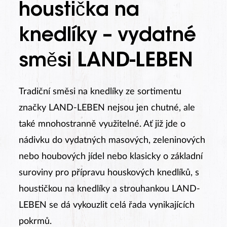
houstička na
knedlíky – vydatné
směsi LAND-LEBEN
Tradiční směsi na knedlíky ze sortimentu
značky LAND-LEBEN nejsou jen chutné, ale
také mnohostranně využitelné. Ať již jde o
nádivku do vydatných masových, zeleninových
nebo houbových jídel nebo klasicky o základní
suroviny pro přípravu houskových knedlíků, s
houstičkou na knedlíky a strouhankou LAND-
LEBEN se dá vykouzlit celá řada vynikajících
pokrmů.