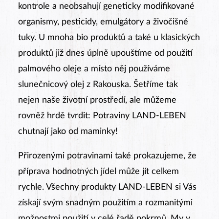
kontrole a neobsahují geneticky modifikované
organismy, pesticidy, emulgátory a živočišné
tuky. U mnoha bio produktů a také u klasických
produktů již dnes úplně upouštíme od použití
palmového oleje a místo něj používáme
slunečnicový olej z Rakouska. Šetříme tak
nejen naše životní prostředí, ale můžeme
rovněž hrdě tvrdit: Potraviny LAND-LEBEN
chutnají jako od maminky!
Přirozenými potravinami také prokazujeme, že
příprava hodnotných jídel může jít celkem
rychle. Všechny produkty LAND-LEBEN si Vás
získají svým snadným použitím a rozmanitými
možnostmi použití v celé řadě pokrmů. My v