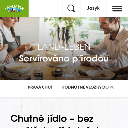
Jazyk
LAND-LEBEN
Servírováno přírodou
PRAVÁ CHUŤ
HODNOTNÉ VLOŽKY DO POLÉVKY
Chutné jídlo – bez