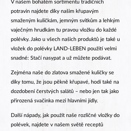
V našem bohatém sortimentu tradičních
potravin najdete díky našim křupavým
smaženým kuličkám, jemným svítkům a lehkým
vaječným hrudkám tu pravou vložku do každé
polévky. Jako u všech našich produktů je také u
vložek do polévky LAND-LEBEN použití velmi
snadné: Stačí nasypat a už můžete podávat.
Zejména naše do zlatova smažené kuličky se
díky tomu, že jsou pěkně křupavé, hodí také na
dozdobení čerstvých salátů – nebo jen tak jako
přirozená svačinka mezi hlavními jídly.
Další nápady, jak použít naše rozličné vložky do
polévek, najdete v našem světě receptů