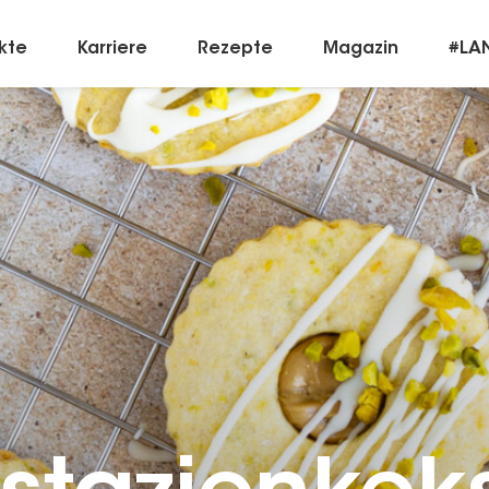
kte
Karriere
Rezepte
Magazin
#LA