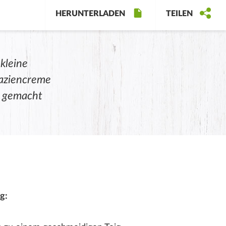
HERUNTERLADEN
TEILEN
kleine
taziencreme
h gemacht
g: