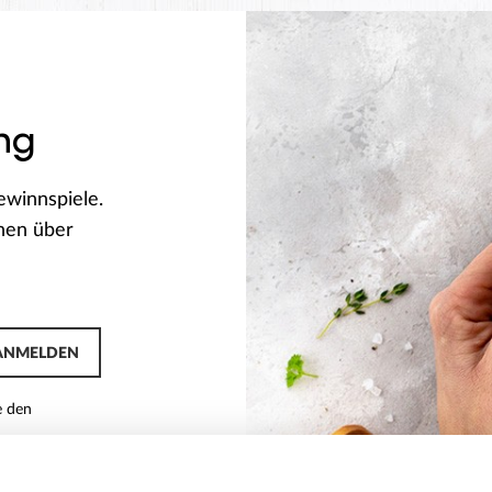
ng
ewinnspiele.
onen über
ANMELDEN
e den
ANMELDEN