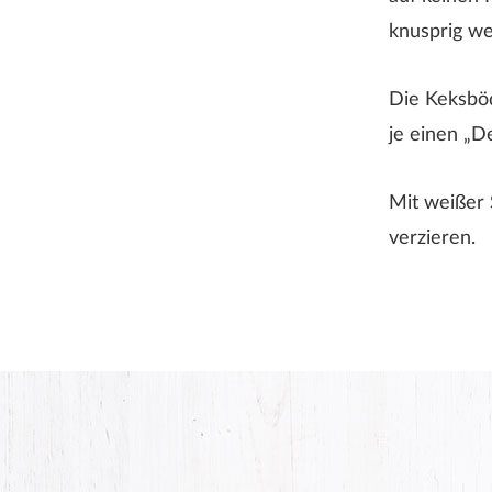
knusprig w
er Nachname wird auf der Webseite nicht angezeigt!
Die Keksbö
je einen „D
Mit weißer 
verzieren.
ABSENDEN