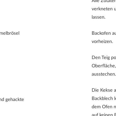
Alle Zutate
verkneten 
lassen.
melbrösel
Backofen a
vorheizen.
Rezeptbewertung
Den Teig po
Oberfläche,
ausstechen.
Die Kekse a
Backblech 
nd gehackte
dem Ofen n
auf keinen F