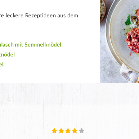
ere leckere Rezeptideen aus dem
lasch mit Semmelknödel
knödel
el