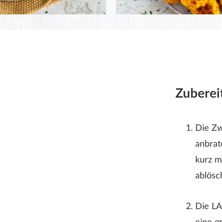
Zuberei
Die Zw
anbrat
kurz m
ablösc
Rezeptbewertung
Die LA