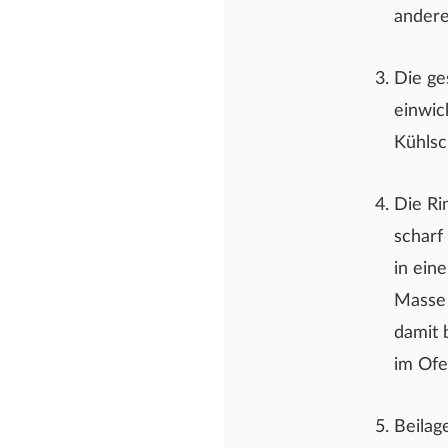
andere
Die ge
einwic
Kühlsc
Die Ri
ABSENDEN
scharf
in ein
Masse 
damit 
im Of
Beilag