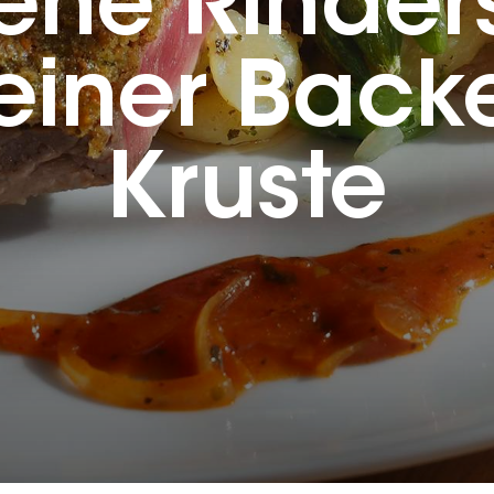
ene Rinders
 einer Back
Kruste