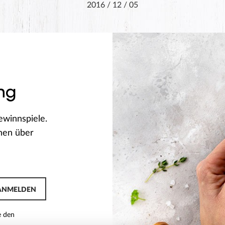
2016 / 12 / 05
ng
ewinnspiele.
onen über
ANMELDEN
e den