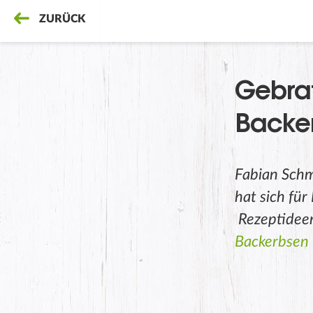
ZURÜCK
Gebrat
Backer
Fabian Schm
hat sich fü
Rezeptideen
Backerbsen