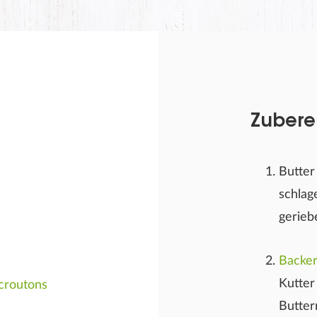
Rezeptbewertung
Zubere
Butter
schlag
gerieb
er Nachname wird auf der Webseite nicht angezeigt!
Backe
Kutter
croutons
Butter