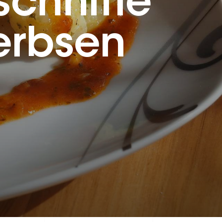
chnitte
erbsen