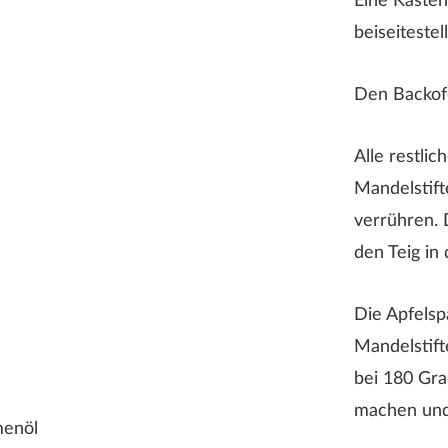
Eine Kasten
Rezeptbewertung
beiseitestel
Den Backofe
Alle restli
Mandelstift
verrühren. 
den Teig in 
er Nachname wird auf der Webseite nicht angezeigt!
Die Apfelsp
Mandelstift
bei 180 Gra
machen und 
menöl