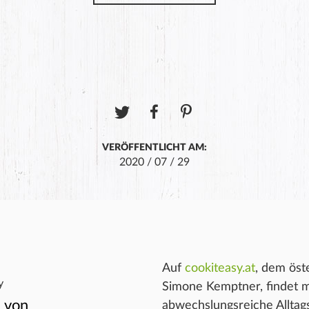
VERÖFFENTLICHT AM:
2020 / 07 / 29
h Lecker😄👏
 👍 super geschmack!
Auf
cookiteasy.at
, dem öst
y
Simone Kemptner, findet m
 von
abwechslungsreiche Alltags