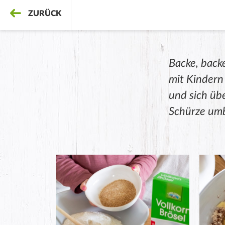
ZURÜCK
Backe, back
mit Kindern 
und sich üb
Schürze umb