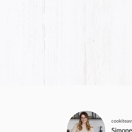
Einfac
5 STERNE
Marianne S.
cookiteas
Simone