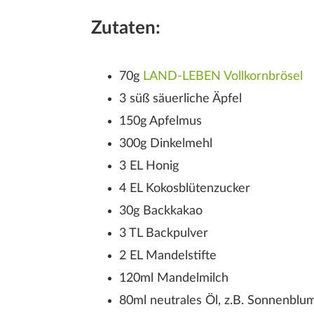
Zutaten:
70g
LAND-LEBEN Vollkornbrösel
3 süß säuerliche Äpfel
150g Apfelmus
300g Dinkelmehl
3 EL Honig
4 EL Kokosblütenzucker
30g Backkakao
D
3 TL Backpulver
2 EL Mandelstifte
120ml Mandelmilch
80ml neutrales Öl, z.B. Sonnenblu