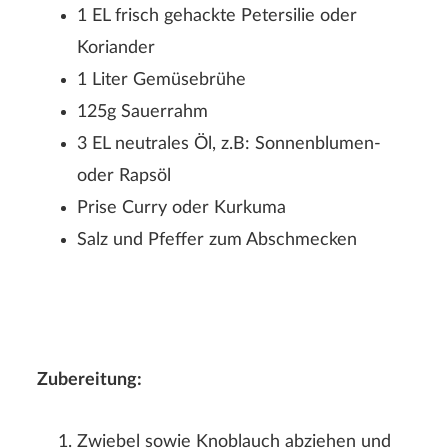
1 EL frisch gehackte Petersilie oder
Koriander
1 Liter Gemüsebrühe
125g Sauerrahm
3 EL neutrales Öl, z.B: Sonnenblumen-
Der Nachname wird auf der Webseite nicht angezeigt!
oder Rapsöl
Prise Curry oder Kurkuma
Salz und Pfeffer zum Abschmecken
Zubereitung:
ABSENDEN
Zwiebel sowie Knoblauch abziehen und