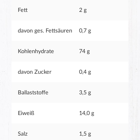
Fett
2 g
davon ges. Fettsäuren
0,7 g
Kohlenhydrate
74 g
davon Zucker
0,4 g
Ballaststoffe
3,5 g
Eiweiß
14,0 g
Salz
1,5 g