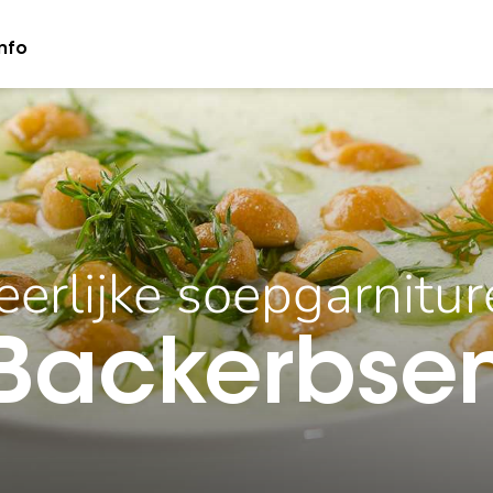
nfo
erlijke soepgarnitu
Backerbse