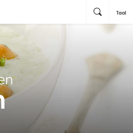
Taal
ren
n