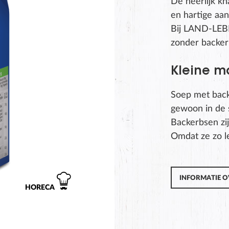
De heerlijk kn
en hartige aan
Bij LAND-LEB
zonder backer
Kleine mo
Soep met back
gewoon in de 
Backerbsen zij
Omdat ze zo le
INFORMATIE O
HORECA