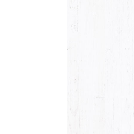
Productbeoordeling
he last name will not be visible on the website!