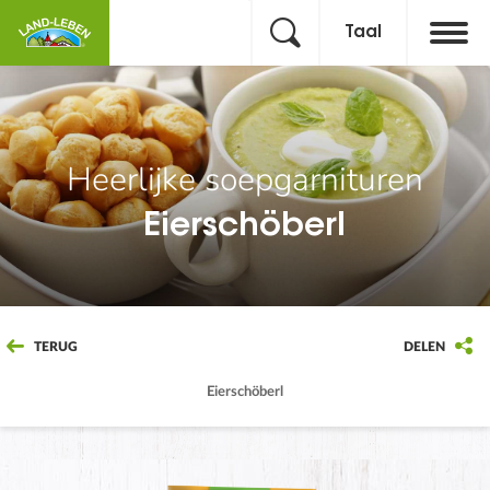
Taal
Heerlijke soepgarnituren
Eierschöberl
TERUG
DELEN
Eierschöberl