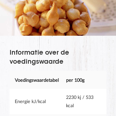
The last name will not be visible on the website!
Informatie over de
voedingswaarde
Voedingswaardetabel
per 100g
2230 kj / 533
VERZENDEN
Energie kJ/kcal
kcal