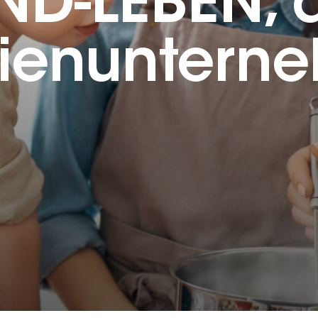
ND-LEBEN, 
lienuntern