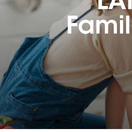
LA
Fami