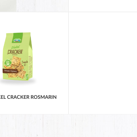
CRACKE
KÖSTLI
KNUSPR
UND 1
% BIO
Die köstlichen, gold
Bio Dinkel Cracke
KEL CRACKER ROSMARIN
LAND-LEBEN sind ide
natürlicher un
ballaststoffreicher
oder für das Dipver