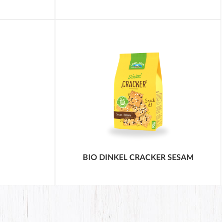
R –
CH,
IG
00
!
braunen
r von
BIO DINKEL CRACKER SESAM
al als
d
 Snack
gnügen