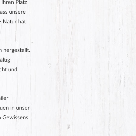
 ihren Platz
dass unsere
e Natur hat
 hergestellt.
ältig
cht und
iler
auen in unser
en Gewissens