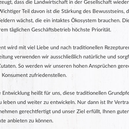
eugt, dass die Landwirtschaft in der Gesellschaft wieder
Wichtiger Teil davon ist die Stärkung des Bewusstseins, 
eldern wächst, die ein intaktes Ökosystem brauchen. Di
rem täglichen Geschäftsbetrieb höchste Priorität.
t wird mit viel Liebe und nach traditionellen Rezepturen
eitung verwenden wir ausschließlich natürliche und sorgf
Zutaten. So werden wir unseren hohen Ansprüchen gere
s Konsument zufriedenstellen.
 Entwicklung heißt für uns, diese traditionellen Grundpfe
u leben und weiter zu entwickeln. Nur dann ist Ihr Vertr
nehmen gerechtfertigt und unser Ziel erfüllt, Ihnen gut
te anbieten zu können.