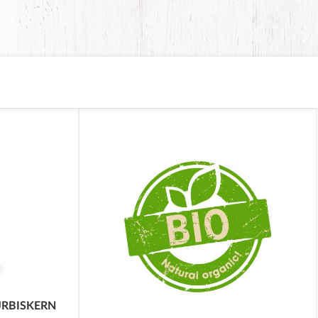
L
ÜRBISKERN