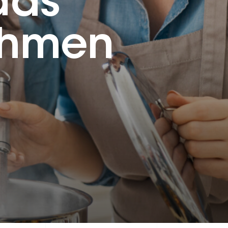
das
ehmen