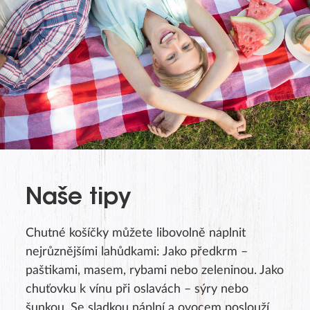
Naše tipy
Chutné košíčky můžete libovolně naplnit
nejrůznějšími lahůdkami: Jako předkrm –
paštikami, masem, rybami nebo zeleninou. Jako
chuťovku k vínu při oslavách – sýry nebo
šunkou. Se sladkou náplní a ovocem poslouží