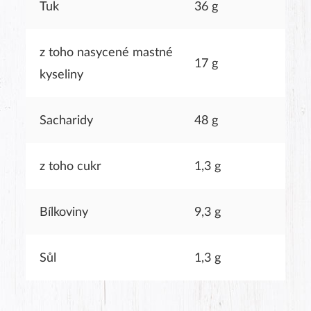
Tuk
36 g
z toho nasycené mastné
17 g
kyseliny
Sacharidy
48 g
z toho cukr
1,3 g
Bílkoviny
9,3 g
Sůl
1,3 g