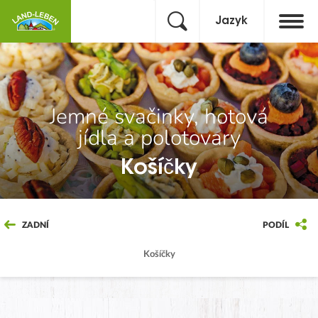
Jazyk
Jemné svačinky, hotová
jídla a polotovary
Košíčky
ZADNÍ
PODÍL
Košíčky