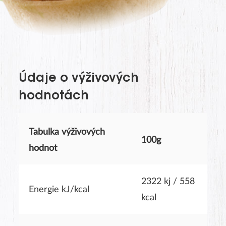
The last name will not be visible on the website!
Údaje o výživových
hodnotách
Tabulka výživových
100g
hodnot
SUBMIT
2322 kj / 558
Energie kJ/kcal
kcal