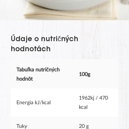
The last name will not be visible on the website!
Údaje o nutričných
hodnotách
Tabuľka nutričných
100g
hodnôt
1962kj / 470
Energia kJ/kcal
SUBMIT
kcal
Tuky
20 g