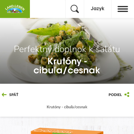
Jazyk
Perfektný doplnok k šalátu
Krutóny -
cibuľa/cesnak
SPÄŤ
PODIEL
Krutóny - cibuľa/cesnak