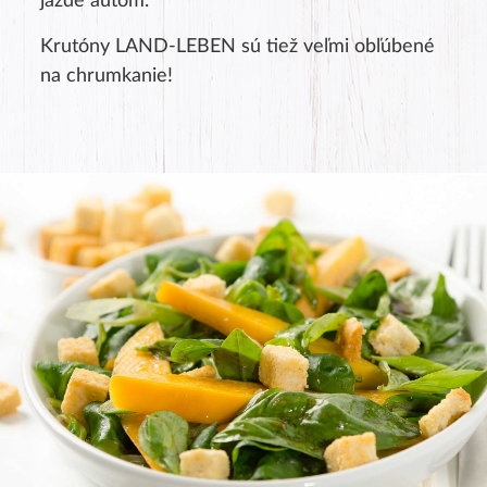
jazde autom.
Krutóny LAND-LEBEN sú tiež veľmi obľúbené
na chrumkanie!
Product rating