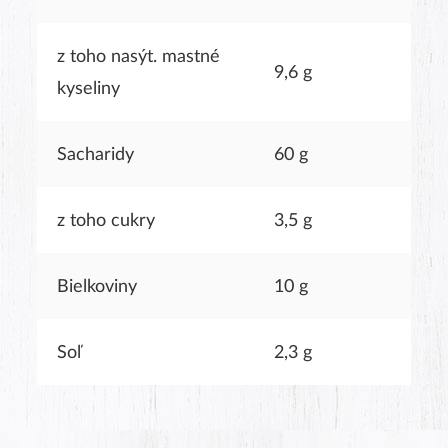
z toho nasýt. mastné
9,6 g
kyseliny
Sacharidy
60 g
z toho cukry
3,5 g
Bielkoviny
10 g
Soľ
2,3 g