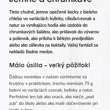
Jemné a chrumkavé
Tieto chutné, jemne opečené kocky z bieleho
chleba vo variáciách bylinky, cibuľa/cesnak a
natur sa vynikajúco hodia ako ozdoba do
chrumkavých šalátov, ako prídavok do vývarov
a polievok, ako príloha k ľahkým predjedlám
alebo ako zálievka na koktaily. Vašej fantázii sa
nekladú žiadne medze.
Málo úsilia – veľký pôžitok!
Ďalšou novinkou v našom sortimente sú
krutóny v praktickom, trochu menšom 75 g
balení vo variáciách cesnak, bylinky a natur.
Perfektné len tak ako snack, ako niečo „pod
zub“ do školy alebo ako malé občerstvenie pri