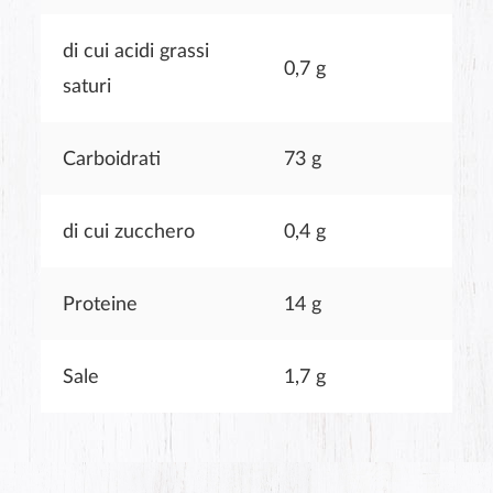
di cui acidi grassi
0,7 g
saturi
Carboidrati
73 g
di cui zucchero
0,4 g
Proteine
14 g
Sale
1,7 g