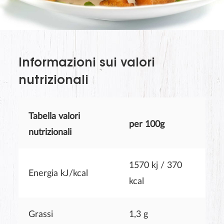
The last name will not be visible on the website!
Informazioni sui valori
nutrizionali
Tabella valori
per 100g
nutrizionali
1570 kj / 370
Energia kJ/kcal
INVIA
kcal
Grassi
1,3 g