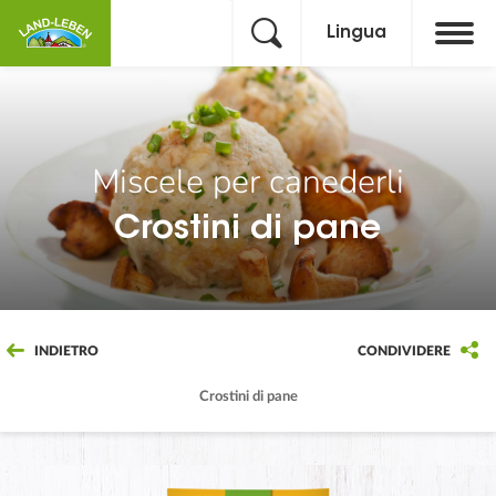
Lingua
Miscele per canederli
Crostini di pane
INDIETRO
CONDIVIDERE
Crostini di pane