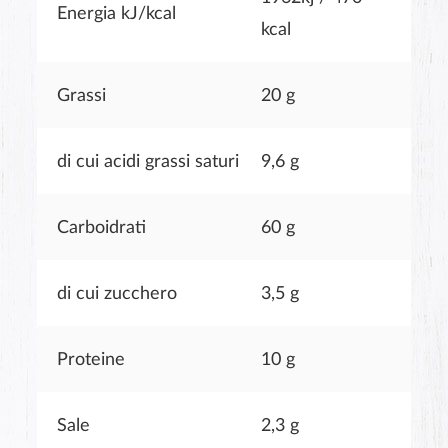
Energia kJ/kcal
kcal
Grassi
20 g
di cui acidi grassi saturi
9,6 g
Carboidrati
60 g
di cui zucchero
3,5 g
Proteine
10 g
Sale
2,3 g