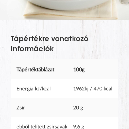
The last name will not be visible on the website!
Tápértékre vonatkozó
információk
Tápértéktáblázat
100g
Energia kJ/kcal
1962kj / 470 kcal
SUBMIT
Zsír
20 g
ebből telített zsírsavak
9,6 g