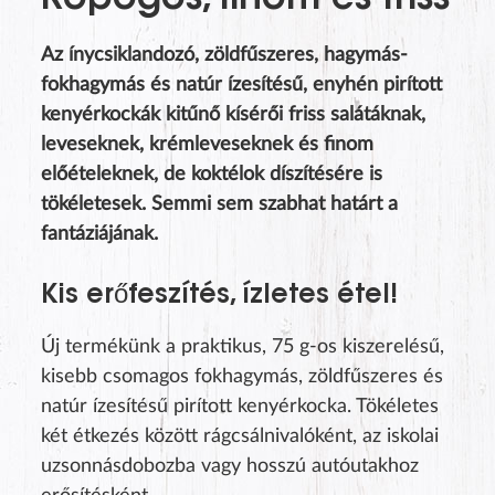
Ropogós, finom és friss
Az ínycsiklandozó, zöldfűszeres, hagymás-
fokhagymás és natúr ízesítésű, enyhén pirított
kenyérkockák kitűnő kísérői friss salátáknak,
leveseknek, krémleveseknek és finom
előételeknek, de koktélok díszítésére is
tökéletesek. Semmi sem szabhat határt a
fantáziájának.
Kis erőfeszítés, ízletes étel!
Új termékünk a praktikus, 75 g-os kiszerelésű,
kisebb csomagos fokhagymás, zöldfűszeres és
natúr ízesítésű pirított kenyérkocka. Tökéletes
két étkezés között rágcsálnivalóként, az iskolai
uzsonnásdobozba vagy hosszú autóutakhoz