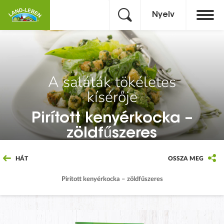
Nyelv
A saláták tökéletes
kísérője
Pirított kenyérkocka –
zöldfűszeres
HÁT
OSSZA MEG
Pirított kenyérkocka – zöldfűszeres