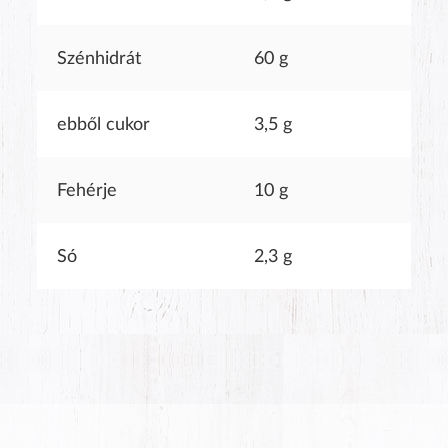
Szénhidrát
60 g
ebből cukor
3,5 g
Fehérje
10 g
Só
2,3 g