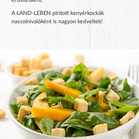
erősítésként.
A LAND-LEBEN pirított kenyérkockák
nassolnivalóként is nagyon kedveltek!
Product rating