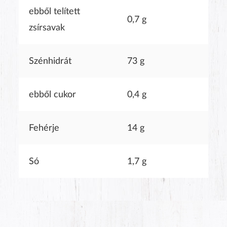
ebből telített
0,7 g
zsírsavak
Szénhidrát
73 g
ebből cukor
0,4 g
Fehérje
14 g
Só
1,7 g