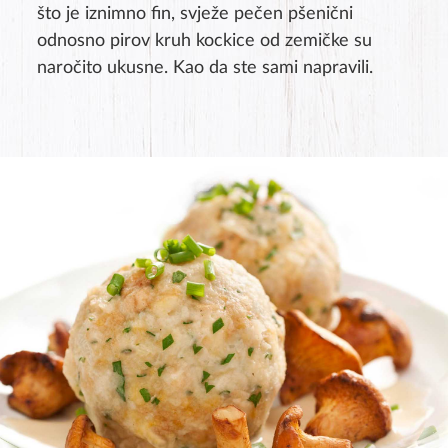
što je iznimno fin, svježe pečen pšenični
odnosno pirov kruh kockice od zemičke su
naročito ukusne. Kao da ste sami napravili.
Product rating