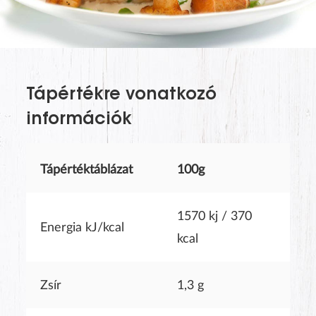
The last name will not be visible on the website!
Tápértékre vonatkozó
információk
Tápértéktáblázat
100g
1570 kj / 370
Energia kJ/kcal
kcal
SUBMIT
Zsír
1,3 g