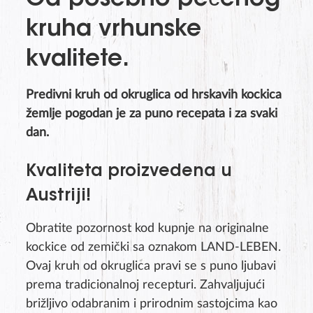
Od posebno pečenog
kruha vrhunske
kvalitete.
Predivni kruh od okruglica od hrskavih kockica
žemlje pogodan je za puno recepata i za svaki
dan.
Kvaliteta proizvedena u
Austriji!
Obratite pozornost kod kupnje na originalne
kockice od zemički sa oznakom LAND-LEBEN.
Ovaj kruh od okruglica pravi se s puno ljubavi
prema tradicionalnoj recepturi. Zahvaljujući
brižljivo odabranim i prirodnim sastojcima kao