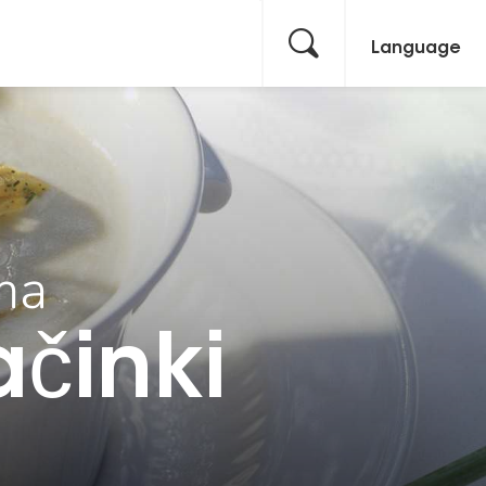
Language
ma
činki