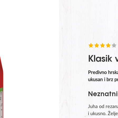
SUBMIT
Klasik 
Predivno hrsk
ukusan i brz pr
Neznatni 
Juha od rezana
i ukusno. Želj