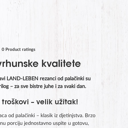
0
Product ratings
vrhunske kvalitete
avi LAND-LEBEN rezanci od palačinki su
ilog – za sve bistre juhe i za svaki dan.
troškovi – velik užitak!
ca od palačinki – klasik iz djetinjstva. Brzo
enu porciju jednostavno uspite u gotovu,