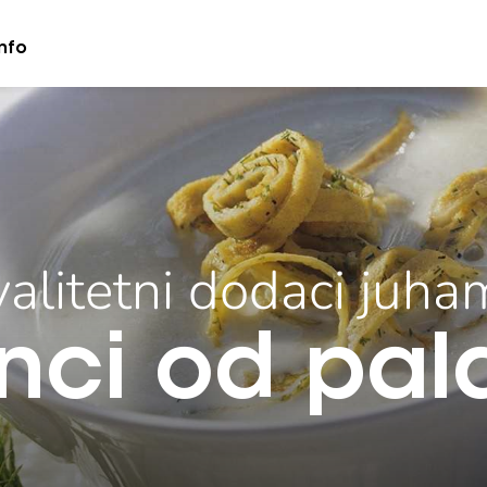
nfo
valitetni dodaci juha
nci od pala