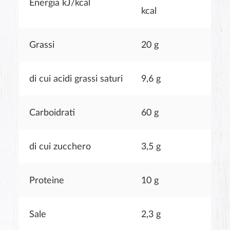
Energia kJ/kcal
kcal
Grassi
20 g
di cui acidi grassi saturi
9,6 g
Carboidrati
60 g
di cui zucchero
3,5 g
Proteine
10 g
Sale
2,3 g