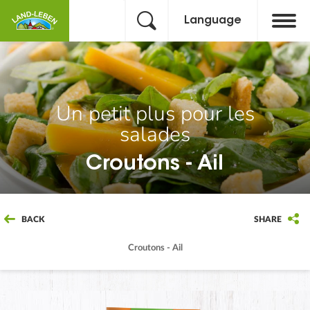
Language
Un petit plus pour les
salades
Croutons - Ail
BACK
SHARE
Croutons - Ail