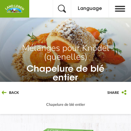
Language
Mélanges pour Knödel
(quenelles)
Chapelure de blé
entier
BACK
SHARE
Chapelure de blé entier