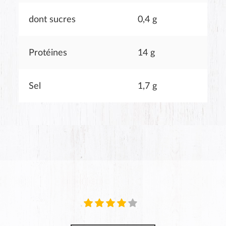
dont sucres
0,4 g
Protéines
14 g
Sel
1,7 g