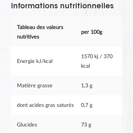
Informations nutritionnelles
Tableau des valeurs
per 100g
nutritives
1570 kj / 370
Energie kJ/kcal
kcal
SOUMETTRE
Matière grasse
1,3 g
dont acides gras saturés
0,7 g
Glucides
73 g