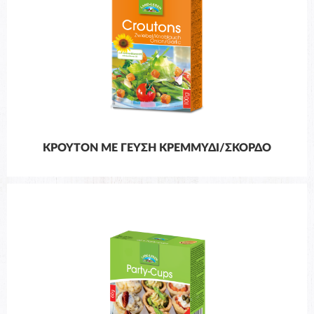
ΚΡΟΥΤΌΝ ΜΕ ΓΕΎΣΗ ΚΡΕΜΜΎΔΙ/ΣΚΌΡΔΟ