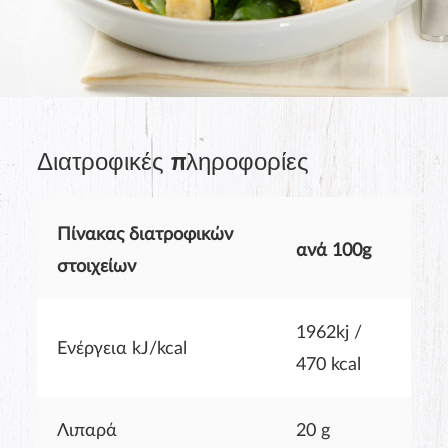
The last name will not be visible on the website!
Διατροφικές πληροφορίες
Πίνακας διατροφικών
ανά 100g
στοιχείων
1962kj /
Ενέργεια kJ/kcal
SUBMIT
470 kcal
Λιπαρά
20 g