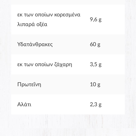
εκ των οποίων κορεσμένα
9,6 g
λιπαρά οξέα
Υδατάνθρακες
60 g
εκ των οποίων ζάχαρη
3,5 g
Πρωτεΐνη
10 g
Αλάτι
2,3 g