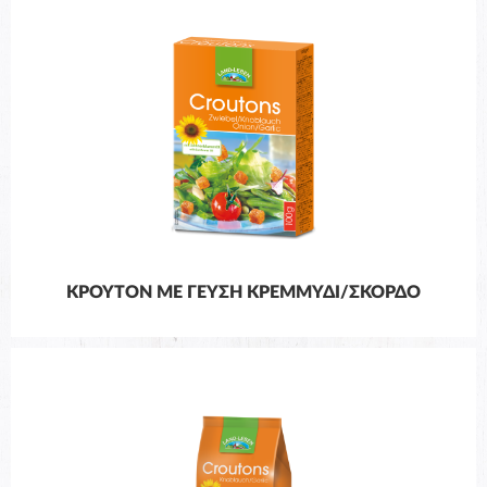
ΚΡΟΥΤΌΝ ΜΕ ΓΕΎΣΗ ΚΡΕΜΜΎΔΙ/ΣΚΌΡΔΟ